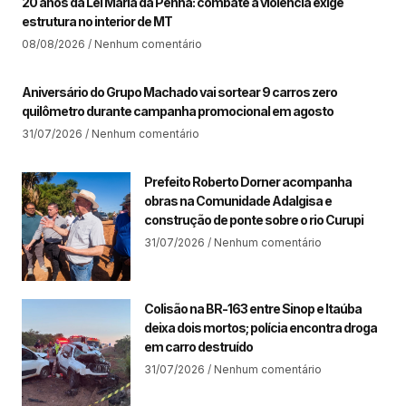
20 anos da Lei Maria da Penha: combate à violência exige
estrutura no interior de MT​
08/08/2026
Nenhum comentário
Aniversário do Grupo Machado vai sortear 9 carros zero
quilômetro durante campanha promocional em agosto
31/07/2026
Nenhum comentário
Prefeito Roberto Dorner acompanha
obras na Comunidade Adalgisa e
construção de ponte sobre o rio Curupi
31/07/2026
Nenhum comentário
Colisão na BR-163 entre Sinop e Itaúba
deixa dois mortos; polícia encontra droga
em carro destruído
31/07/2026
Nenhum comentário