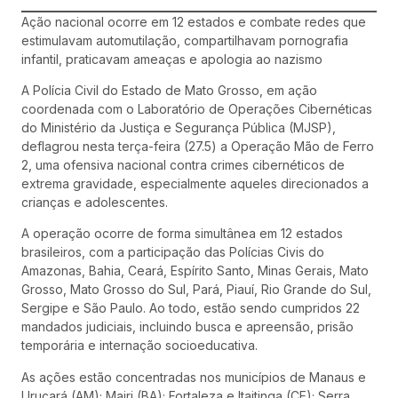
Ação nacional ocorre em 12 estados e combate redes que
estimulavam automutilação, compartilhavam pornografia
infantil, praticavam ameaças e apologia ao nazismo
A Polícia Civil do Estado de Mato Grosso, em ação
coordenada com o Laboratório de Operações Cibernéticas
do Ministério da Justiça e Segurança Pública (MJSP),
deflagrou nesta terça-feira (27.5) a Operação Mão de Ferro
2, uma ofensiva nacional contra crimes cibernéticos de
extrema gravidade, especialmente aqueles direcionados a
crianças e adolescentes.
A operação ocorre de forma simultânea em 12 estados
brasileiros, com a participação das Polícias Civis do
Amazonas, Bahia, Ceará, Espírito Santo, Minas Gerais, Mato
Grosso, Mato Grosso do Sul, Pará, Piauí, Rio Grande do Sul,
Sergipe e São Paulo. Ao todo, estão sendo cumpridos 22
mandados judiciais, incluindo busca e apreensão, prisão
temporária e internação socioeducativa.
As ações estão concentradas nos municípios de Manaus e
Uruçará (AM); Mairi (BA); Fortaleza e Itaitinga (CE); Serra