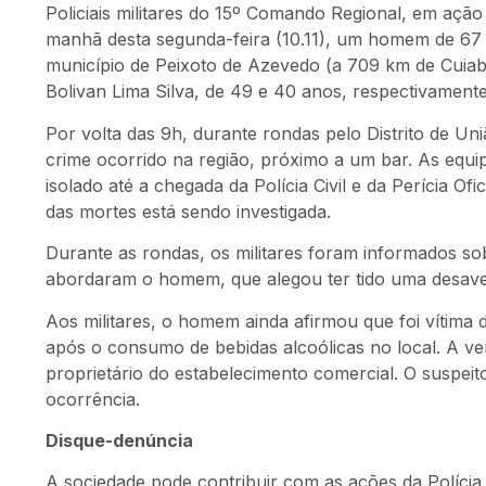
Policiais militares do 15º Comando Regional, em ação 
manhã desta segunda-feira (10.11), um homem de 67 
município de Peixoto de Azevedo (a 709 km de Cuiabá
Bolivan Lima Silva, de 49 e 40 anos, respectivamente
Por volta das 9h, durante rondas pelo Distrito de Uni
crime ocorrido na região, próximo a um bar. As equip
isolado até a chegada da Polícia Civil e da Perícia Of
das mortes está sendo investigada.
Durante as rondas, os militares foram informados so
abordaram o homem, que alegou ter tido uma desaven
Aos militares, o homem ainda afirmou que foi vítima 
após o consumo de bebidas alcoólicas no local. A ve
proprietário do estabelecimento comercial. O suspeito
ocorrência.
Disque-denúncia
A sociedade pode contribuir com as ações da Polícia 