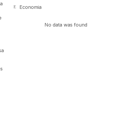
na
Economia
e
No data was found
sa
es