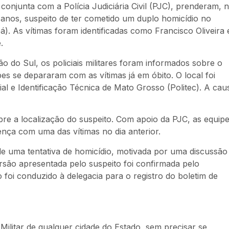
conjunta com a Polícia Judiciária Civil (PJC), prenderam, 
anos, suspeito de ter cometido um duplo homicídio no
). As vítimas foram identificadas como Francisco Oliveira 
.
ão do Sul, os policiais militares foram informados sobre o
es se depararam com as vítimas já em óbito. O local foi
icial e Identificação Técnica de Mato Grosso (Politec). A cau
bre a localização do suspeito. Com apoio da PJC, as equip
ça com uma das vítimas no dia anterior.
de uma tentativa de homicídio, motivada por uma discussão
rsão apresentada pelo suspeito foi confirmada pelo
 foi conduzido à delegacia para o registro do boletim de
Militar de qualquer cidade do Estado, sem precisar se