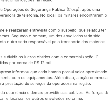
e telecomunicações na região.
o de Operações de Segurança Pública (Ciosp), após uma
adora de telefonia. No local, os militares encontraram o
e e realizaram entrevista com o suspeito, que relatou ter
arsas. Segundo o homem, um dos envolvidos teria sido
o outro seria responsável pelo transporte dos materiais
 e dividir os lucros obtidos com a comercialização. O
idas por cerca de R$ 12 mil.
mpresa informou que cada bateria possui valor aproximado
 somente com os equipamentos. Além disso, a ação criminosa
a prestação de serviços da operadora na região.
 da ocorrência e demais providências cabíveis. As forças d
car e localizar os outros envolvidos no crime.