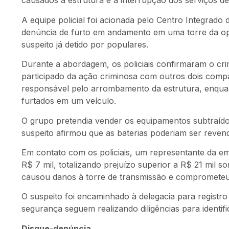
causados à estrutura e à interrupção dos serviços d
A equipe policial foi acionada pelo Centro Integrad
denúncia de furto em andamento em uma torre da oper
suspeito já detido por populares.
Durante a abordagem, os policiais confirmaram o crim
participado da ação criminosa com outros dois comp
responsável pelo arrombamento da estrutura, enquant
furtados em um veículo.
O grupo pretendia vender os equipamentos subtraídos
suspeito afirmou que as baterias poderiam ser revend
Em contato com os policiais, um representante da e
R$ 7 mil, totalizando prejuízo superior a R$ 21 mil
causou danos à torre de transmissão e comprometeu 
O suspeito foi encaminhado à delegacia para registro
segurança seguem realizando diligências para identifi
Disque-denúncia