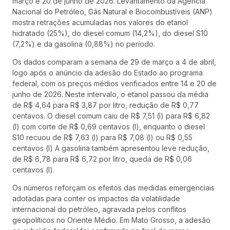
março e 20 de junho de 2026. Levantamento da Agência
Nacional do Petróleo, Gás Natural e Biocombustíveis (ANP)
mostra retrações acumuladas nos valores do etanol
hidratado (25%), do diesel comum (14,2%), do diesel S10
(7,2%) e da gasolina (0,88%) no período.
Os dados comparam a semana de 29 de março a 4 de abril,
logo após o anúncio da adesão do Estado ao programa
federal, com os preços médios verificados entre 14 e 20 de
junho de 2026. Neste intervalo, o etanol passou da média
de R$ 4,64 para R$ 3,87 por litro, redução de R$ 0,77
centavos. O diesel comum caiu de R$ 7,51 (l) para R$ 6,82
(l) com corte de R$ 0,69 centavos (l), enquanto o diesel
S10 recuou de R$ 7,63 (l) para R$ 7,08 (l) ou R$ 0,55
centavos (l) A gasolina também apresentou leve redução,
de R$ 6,78 para R$ 6,72 por litro, queda de R$ 0,06
centavos (l).
Os números reforçam os efeitos das medidas emergenciais
adotadas para conter os impactos da volatilidade
internacional do petróleo, agravada pelos conflitos
geopolíticos no Oriente Médio. Em Mato Grosso, a adesão